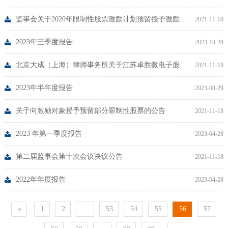
监事会关于2020年限制性股票激励计划预留授予激励对象名单的核查意见
2021-11-18
2023年三季度报告
2023-10-28
北京大成（上海）律师事务所关于江苏卓胜微电子股份有限公司2020年限制性股票激励计划调整暨预留授予限制性股票的法律意见书
2021-11-18
2023年半年度报告
2023-08-29
关于向激励对象授予预留部分限制性股票的公告
2021-11-18
2023 年第一季度报告
2023-04-28
第二届监事会第十次会议决议公告
2021-11-18
2022年年度报告
2023-04-28
«
1
2
...
53
54
55
56
57